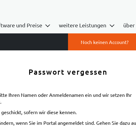
ftware und Preise
weitere Leistungen
über
ährdungsbeurteilung
Arbeitsschutzbetreuung
Team
Noch keinen Account?
ahrstoffmanagement
Beurteilung psych. Belastungen 
Partn
erweisungen
Schulungen
Passwort vergessen
gaben und Termine
Basik-Pro
eitsmittel
White Label – Ihr Firmenportal als 
te Hilfe / Brandschutz
Preisübersicht weitere Leistungen
bitte Ihren Namen oder Anmeldenamen ein und wir setzen Ihr
.
riebliches Eingliederungsmanagement (BEM)
geschickt, sofern wir diese kennen.
isübersicht Arbeitsschutzportal
 ändern, wenn Sie im Portal angemeldet sind. Gehen Sie dazu a