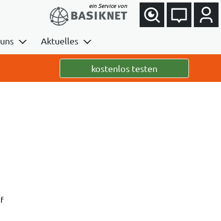
ein Service von
 uns
Aktuelles
Newsletter
kostenlos testen
mit DEMANDU
er
Veranstaltungen
Veröffentlichungen
externe Beratung
uf