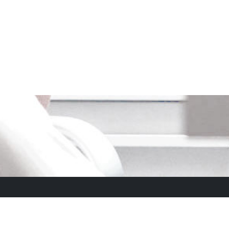
m
neues Passwort anfordern
tz
Sitemap