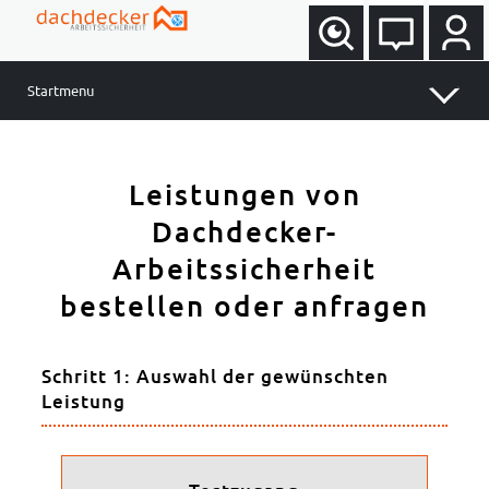
Startmenu
Software und Preise
Leistungen von
Gefährdungsbeurteilung
Gefahrstoffmanagement
Dachdecker-
Unterweisungen
Arbeitssicherheit
Aufgaben und Termine
bestellen oder anfragen
Arbeitsmittel
Erste Hilfe / Brandschutz
Schritt 1: Auswahl der gewünschten
Betriebliches Eingliederungsmanagement (BEM)
Leistung
Preisübersicht Arbeitsschutzportal
weitere Leistungen