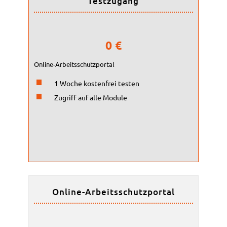
Testzugang
Arbeitsschutzbetreuung
Beurteilung psych. Belastungen mit DEMANDU
Schulungen
0 €
Basik-Pro
Online-Arbeitsschutzportal
White Label – Ihr Firmenportal als externe Beratung
Preisübersicht weitere Leistungen
1 Woche kostenfrei testen
Zugriff auf alle Module
über uns
Team
Partner
Aktuelles
Newsletter
Veranstaltungen
Online-Arbeitsschutzportal
Veröffentlichungen